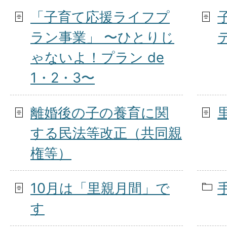
「子育て応援ライフプ
ラン事業」 〜ひとりじ
ゃないよ！プラン de
1・2・3〜
離婚後の子の養育に関
する民法等改正（共同親
権等）
10月は「里親月間」で
す