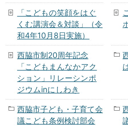
「こどもの笑顔をはぐ
くむ講演会＆対談」（令
和4年10月8日実施）
西脇市制20周年記念
「こどもまんなかアク
ション」リレーシンポ
ジウムinにしわき
西脇市子ども・子育て会
議こども条例検討部会