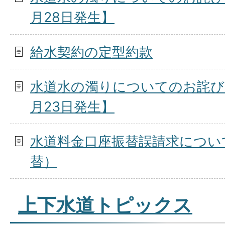
月28日発生】
給水契約の定型約款
水道水の濁りについてのお詫び
月23日発生】
水道料金口座振替誤請求について
替）
上下水道トピックス