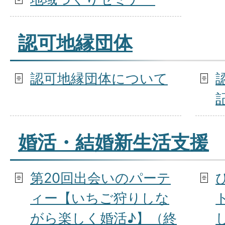
認可地縁団体
認可地縁団体について
婚活・結婚新生活支援
第20回出会いのパーテ
ィー【いちご狩りしな
がら楽しく婚活♪】（終