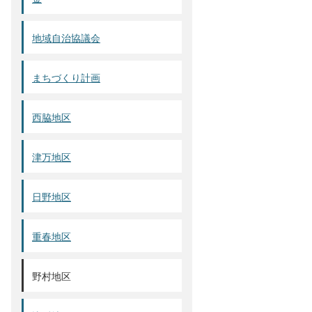
地域自治協議会
まちづくり計画
西脇地区
津万地区
日野地区
重春地区
野村地区