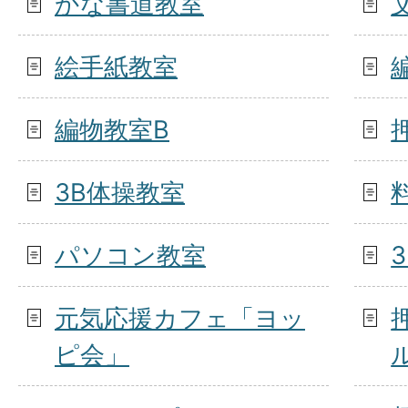
かな書道教室
絵手紙教室
編物教室B
3B体操教室
パソコン教室
元気応援カフェ「ヨッ
ピ会」