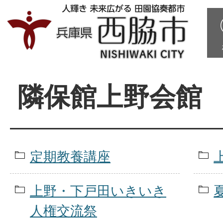
隣保館上野会館
定期教養講座
上野・下戸田いきいき
人権交流祭