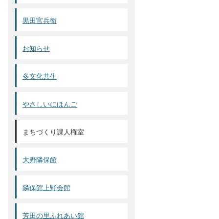
黒田官兵衛
お知らせ
多文化共生
やさしいにほんご
まちづくり課人権室
大野隣保館
隣保館上野会館
芳田の里ふれあい館