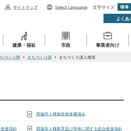
文字サイズ
サイトマップ
Select Language
よくあ
健康・福祉
市政
事業者向け
ちづくり部
まちづくり課
まちづくり課人権室
西脇市人権施策推進審議会
合推進指針
西脇市人権教育及び啓発に関する総合推進指針