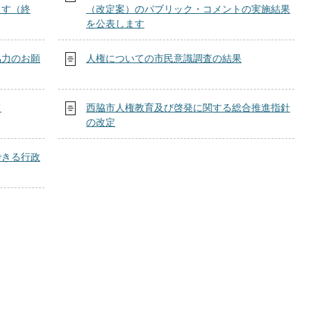
ます（終
（改定案）のパブリック・コメントの実施結果
を公表します
協力のお願
人権についての市民意識調査の結果
て
西脇市人権教育及び啓発に関する総合推進指針
の改定
できる行政