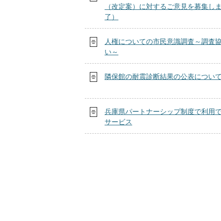
（改定案）に対するご意見を募集し
了）
人権についての市民意識調査～調査
い～
隣保館の耐震診断結果の公表につい
兵庫県パートナーシップ制度で利用
サービス