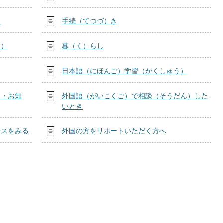
）
手続（てつづ）き
し）
暮（く）らし
日本語（にほんご）学習（がくしゅう）
）・お知
外国語（がいこくご）で相談（そうだん）した
いとき
ースをみる
外国の方をサポートいただく方へ