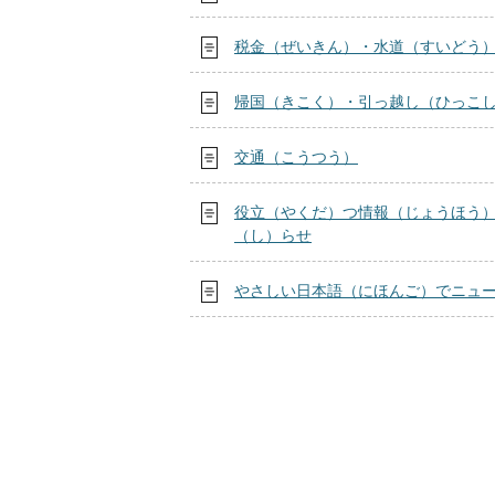
税金（ぜいきん）・水道（すいどう
帰国（きこく）・引っ越し（ひっこ
交通（こうつう）
役立（やくだ）つ情報（じょうほう
（し）らせ
やさしい日本語（にほんご）でニュ