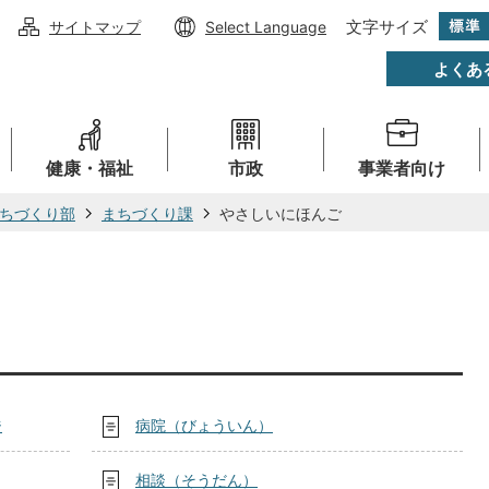
文字サイズ
サイトマップ
Select Language
よくあ
健康・福祉
市政
事業者向け
ちづくり部
まちづくり課
やさしいにほんご
ジ
病院（びょういん）
相談（そうだん）