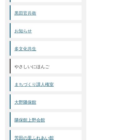
黒田官兵衛
お知らせ
多文化共生
やさしいにほんご
まちづくり課人権室
大野隣保館
隣保館上野会館
芳田の里ふれあい館