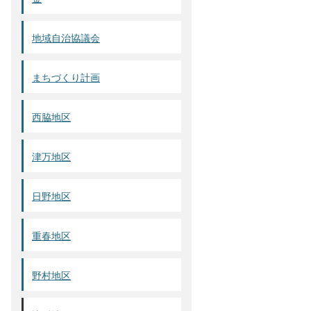
地域自治協議会
まちづくり計画
西脇地区
津万地区
日野地区
重春地区
野村地区