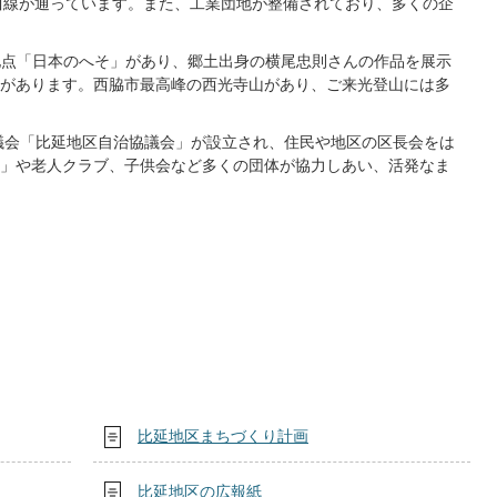
川線が通っています。また、工業団地が整備されており、多くの企
差地点「日本のへそ」があり、郷土出身の横尾忠則さんの作品を展示
があります。西脇市最高峰の西光寺山があり、ご来光登山には多
議会「比延地区自治協議会」が設立され、住民や地区の区長会をは
」や老人クラブ、子供会など多くの団体が協力しあい、活発なま
比延地区まちづくり計画
比延地区の広報紙