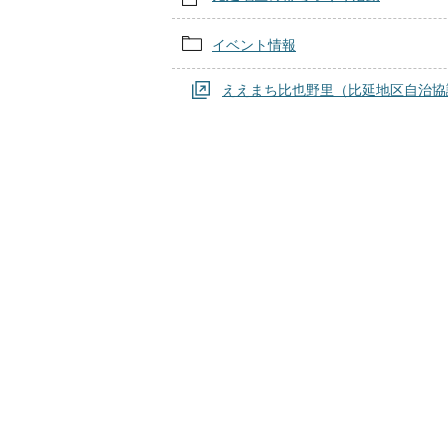
イベント情報
ええまち比也野里（比延地区自治協