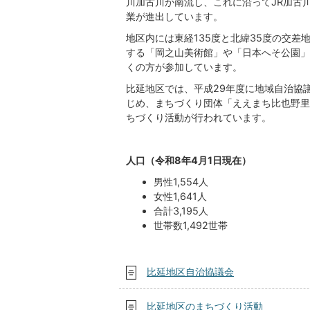
川加古川が南流し、これに沿ってJR加古
業が進出しています。
地区内には東経135度と北緯35度の交
する「岡之山美術館」や「日本へそ公園」
くの方が参加しています。
比延地区では、平成29年度に地域自治協
じめ、まちづくり団体「ええまち比也野里
ちづくり活動が行われています。
人口（令和8年4月1日現在）
男性1,554人
女性1,641人
合計3,195人
世帯数1,492世帯
比延地区自治協議会
比延地区のまちづくり活動