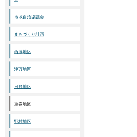
地域自治協議会
まちづくり計画
西脇地区
津万地区
日野地区
重春地区
野村地区