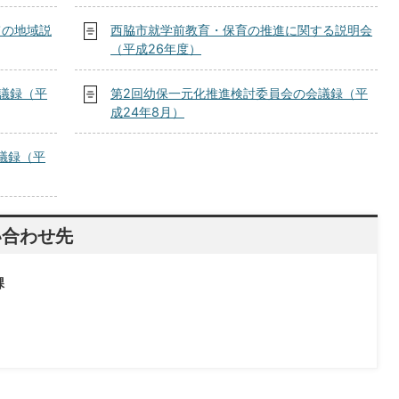
ての地域説
西脇市就学前教育・保育の推進に関する説明会
（平成26年度）
議録（平
第2回幼保一元化推進検討委員会の会議録（平
成24年8月）
議録（平
い合わせ先
課