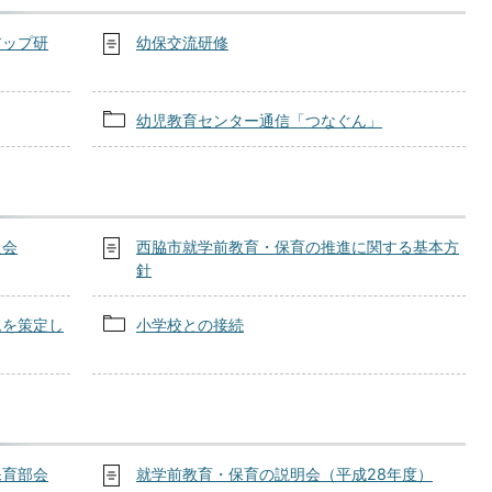
アップ研
幼保交流研修
幼児教育センター通信「つなぐん」
員会
西脇市就学前教育・保育の推進に関する基本方
針
ムを策定し
小学校との接続
保育部会
就学前教育・保育の説明会（平成28年度）