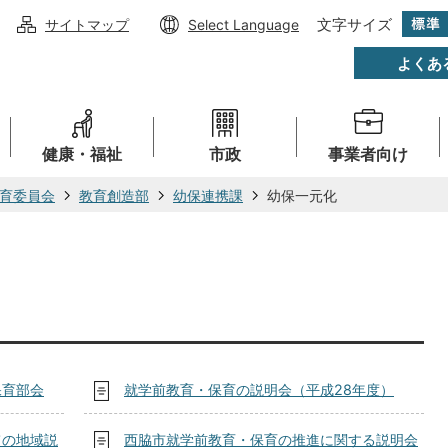
文字サイズ
サイトマップ
Select Language
よくあ
健康・福祉
市政
事業者向け
育委員会
教育創造部
幼保連携課
幼保一元化
保育部会
就学前教育・保育の説明会（平成28年度）
ての地域説
西脇市就学前教育・保育の推進に関する説明会