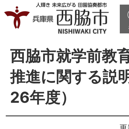
西脇市就学前教
推進に関する説
26年度）
更