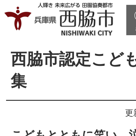
西脇市認定こど
集
更
こどもとともに笑い、