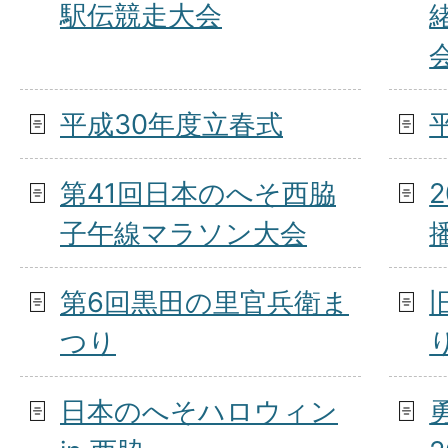
駅伝競走大会
平成30年度立春式
第41回日本のへそ西脇
子午線マラソン大会
第6回黒田の里官兵衛ま
つり
日本のへそハロウィン