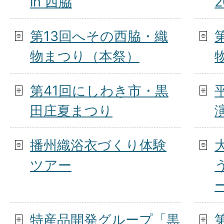
in 西脇
2
第13回へその西脇・織
物まつり（本祭）
第41回にしわき市・黒
田庄夏まつり
播州織浴衣づくり体験
ツアー
特産品開発グループ「黒