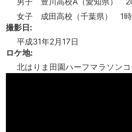
男子 豊川高校A（愛知県） 2時
女子 成田高校（千葉県） 1時間
撮影日:
平成31年2月17日
ロケ地:
北はりま田園ハーフマラソンコ