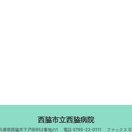
西脇市立西脇病院
3 兵庫県西脇市下戸田652番地の1
電話 0795-22-0111
ファックス 07