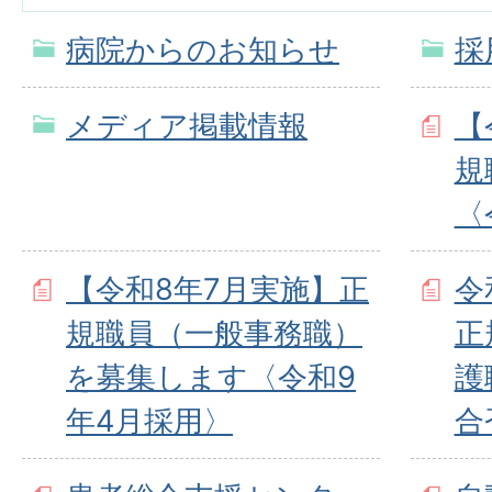
病院からのお知らせ
採
メディア掲載情報
【
規
〈
【令和8年7月実施】正
令
規職員（一般事務職）
正
を募集します〈令和9
護
年4月採用〉
合