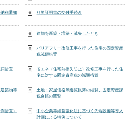
の納税通知
り災証明書の交付手続き
建物を新築・増築・滅失したとき
バリアフリー改修工事を行った住宅の固定資産
税減額措置
減額措置
省エネ（住宅熱損失防止）改修工事を行った住
宅に対する固定資産税の減額措置
載建築物等
土地・家屋価格等縦覧帳簿の縦覧、固定資産課
税台帳の閲覧
特例措置）
中小企業等経営強化法に基づく先端設備等導入
計画による特例について