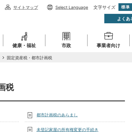
文字サイズ
サイトマップ
Select Language
よくあ
健康・福祉
市政
事業者向け
固定資産税・都市計画税
画税
都市計画税のあらまし
未登記家屋の所有権変更の手続き