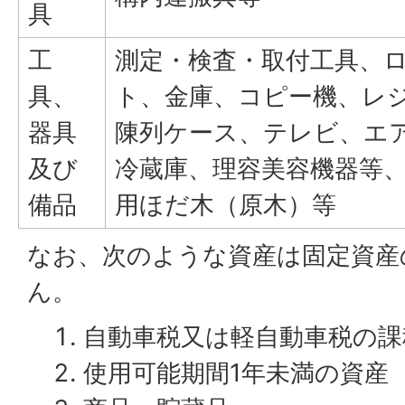
具
工
測定・検査・取付工具、
具、
ト、金庫、コピー機、レ
器具
陳列ケース、テレビ、エ
及び
冷蔵庫、理容美容機器等
備品
用ほだ木（原木）等
なお、次のような資産は固定資産
ん。
自動車税又は軽自動車税の課
使用可能期間1年未満の資産