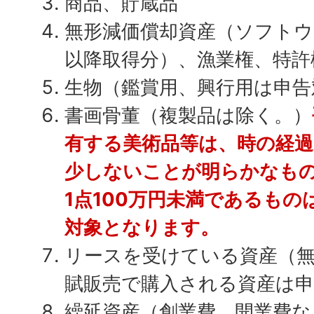
商品、貯蔵品
無形減価償却資産（ソフトウェ
以降取得分）、漁業権、特許
生物（鑑賞用、興行用は申告
書画骨董（複製品は除く。）
有する美術品等は、時の経
少しないことが明らかなも
1点100万円未満であるも
対象となります。
リースを受けている資産（
賦販売で購入される資産は申
繰延資産（創業費、開業費な