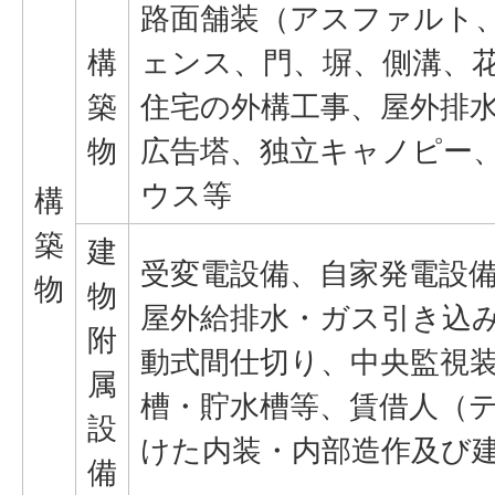
路面舗装（アスファルト
構
ェンス、門、塀、側溝、
築
住宅の外構工事、屋外排
物
広告塔、独立キャノピー
ウス等
構
築
建
受変電設備、自家発電設
物
物
屋外給排水・ガス引き込
附
動式間仕切り、中央監視
属
槽・貯水槽等、賃借人（
設
けた内装・内部造作及び
備