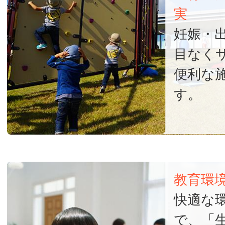
NISHIWAKI
実
妊娠・
目なく
便利な
す。
教育環
快適な
で、「