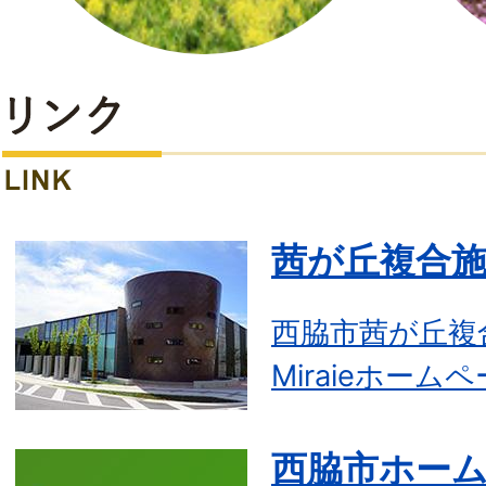
リ
ン
ク
茜が丘複合施設
LINK
西脇市茜が丘複
Miraieホーム
西脇市ホー