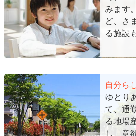
みます
ど、さ
る施設
自分ら
ゆとり
て、通
る地場
し、意