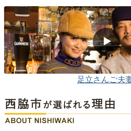
足立さんご夫
西
脇
市