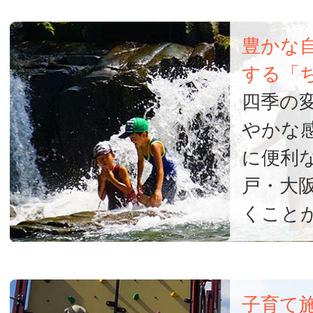
が
豊かな
選
する「
ば
四季の
やかな
れ
に便利
る
戸・大
理
くこと
由
ABOUT
子育て