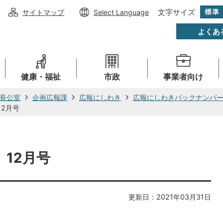
文字サイズ
サイトマップ
Select Language
よくあ
健康・福祉
市政
事業者向け
長公室
企画広報課
広報にしわき
広報にしわきバックナンバ
12月号
）12月号
更新日：2021年03月31日