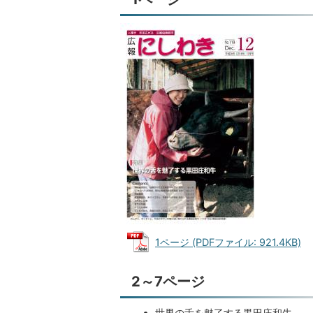
1ページ (PDFファイル: 921.4KB)
2～7ページ
世界の舌を魅了する黒田庄和牛