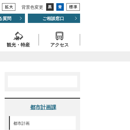
背景色変更
る質問
ご相談窓口
観光・特産
アクセス
都市計画課
都市計画