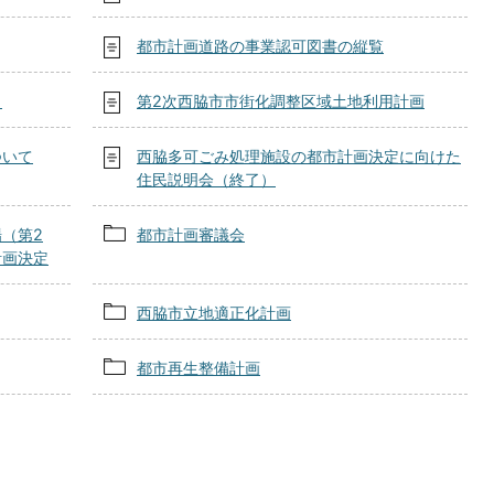
都市計画道路の事業認可図書の縦覧
）
第2次西脇市市街化調整区域土地利用計画
ついて
西脇多可ごみ処理施設の都市計画決定に向けた
住民説明会（終了）
（第2
都市計画審議会
計画決定
西脇市立地適正化計画
都市再生整備計画