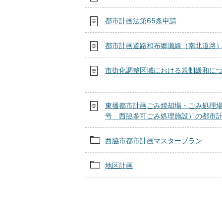
都市計画法第65条申請
都市計画道路和布郷瀬線（南北道路
市街化調整区域における規制緩和に
東播都市計画ごみ焼却場・ごみ処理場
号 西脇多可ごみ処理施設）の都市
西脇市都市計画マスタープラン
地区計画