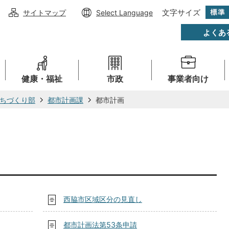
文字サイズ
サイトマップ
Select Language
よくあ
健康・福祉
市政
事業者向け
ちづくり部
都市計画課
都市計画
西脇市区域区分の見直し
都市計画法第53条申請