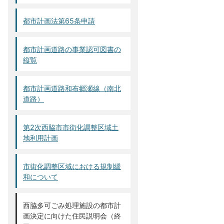
都市計画法第65条申請
都市計画道路の事業認可図書の
縦覧
都市計画道路和布郷瀬線（南北
道路）
第2次西脇市市街化調整区域土
地利用計画
市街化調整区域における規制緩
和について
西脇多可ごみ処理施設の都市計
画決定に向けた住民説明会（終