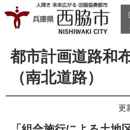
都市計画道路和
（南北道路）
更
「組合施行による土地