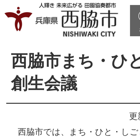
西脇市まち・ひ
創生会議
更
西脇市では、まち・ひと・しご