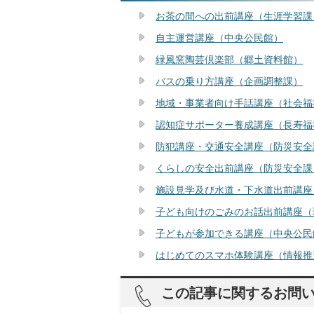
お茶の間への出前講座（生涯学習課
自主運営講座（中央公民館）
緑風窯陶芸倶楽部（郷土資料館）
バスの乗り方講座（企画調整課）
地域・事業者向け手話講座（社会福
認知症サポーター養成講座（長寿福
防犯講座・交通安全講座（防災安全
くらしの安全出前講座（防災安全課
施設見学及び水道・下水道出前講座
子ども向けのごみのお話出前講座（
子どもが参加できる講座（中央公民
はじめてのスマホ体験講座（情報推
この記事に関するお問