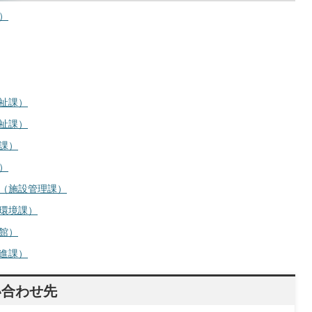
）
祉課）
祉課）
課）
）
（施設管理課）
環境課）
館）
進課）
い合わせ先