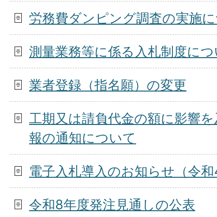
労務費ダンピング調査の実施に
2026年07月15日
測量業務等に係る入札制度につ
7月15日 制限付一般競争入
業者登録（指名願）の変更
工期又は請負代金の額に影響を
2026年07月13日
報の通知について
7月8日入札結果
電子入札導入のお知らせ（令和
令和8年度発注見通しの公表