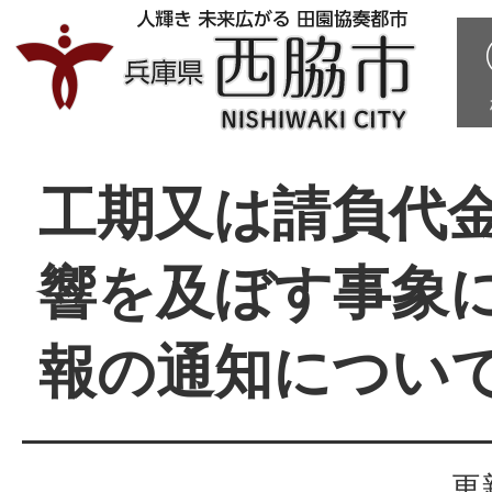
工期又は請負代
響を及ぼす事象
報の通知につい
更