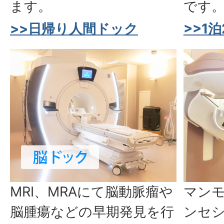
ます。
です
>>日帰り人間ドック
>>1
MRI、MRAにて脳動脈瘤や
マン
脳腫瘍などの早期発見を行
ンセ