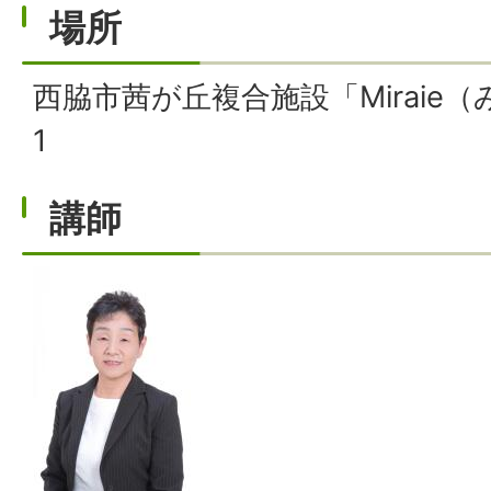
場所
西脇市茜が丘複合施設「Miraie
1
講師