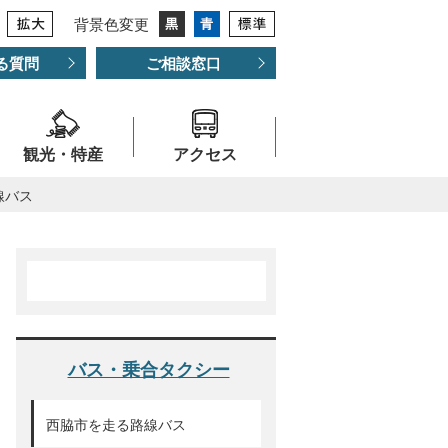
背景色変更
る質問
ご相談窓口
観光・特産
アクセス
線バス
バス・乗合タクシー
西脇市を走る路線バス