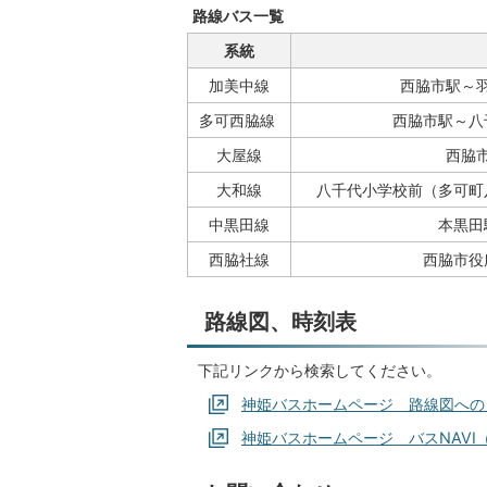
路線バス一覧
系統
加美中線
西脇市駅～
多可西脇線
西脇市駅～八
大屋線
西脇
大和線
八千代小学校前（多可町
中黒田線
本黒田
西脇社線
西脇市役
路線図、時刻表
下記リンクから検索してください。
神姫バスホームページ 路線図への
神姫バスホームページ バスNAVI