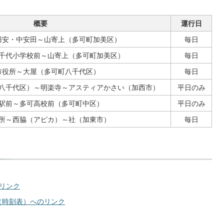
概要
運行日
羽安・中安田～山寄上（多可町加美区）
毎日
千代小学校前～山寄上（多可町加美区）
毎日
市役所～大屋（多可町八千代区）
毎日
八千代区）～明楽寺～アスティアかさい（加西市）
平日のみ
駅前～多可高校前（多可町中区）
平日のみ
所～西脇（アピカ）～社（加東市）
毎日
リンク
（時刻表）へのリンク