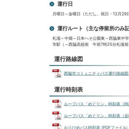
運行日
月曜日～金曜日（ただし、祝日・12月29
運行ルート（主な停留所のみ
札場～中畑～日本へそ公園東～西脇東中学
市駅（～西脇高校南 午前7時25分札場
運行路線図
西脇市コミュニティバス運行路線図 (PD
運行時刻表
ループバス「めぐリン」時刻表（時計回り
ループバス「めぐリン」時刻表（反時計回
おりひめバス時刻表 (PDFファイル: 6