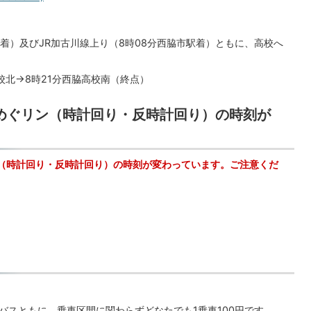
駅着）及びJR加古川線上り（8時08分西脇市駅着）ともに、高校へ
校北→8時21分西脇高校南（終点）
 めぐリン（時計回り・反時計回り）の時刻が
リン（時計回り・反時計回り）の時刻が変わっています。ご注意くだ
バスともに、乗車区間に関わらずどなたでも1乗車100円です。