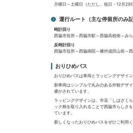
月曜日～土曜日（ただし、祝日・12月29
運行ルート（主な停留所のみ
時計回り
西脇市役所～西脇市駅～西脇高校南～みら
反時計回り
西脇市役所～西脇病院～播州成田山前～西
おりひめバス
おりひめバスは車両とラッピングデザイン
新車両はシンプルで丸みのある外観デザイ
慮がされています。
ラッピングデザインは、市花「しばざくら
ック柄を取り入れることで西脇市らしさを
ています。
新しくなったおりひめバスをぜひご利用く