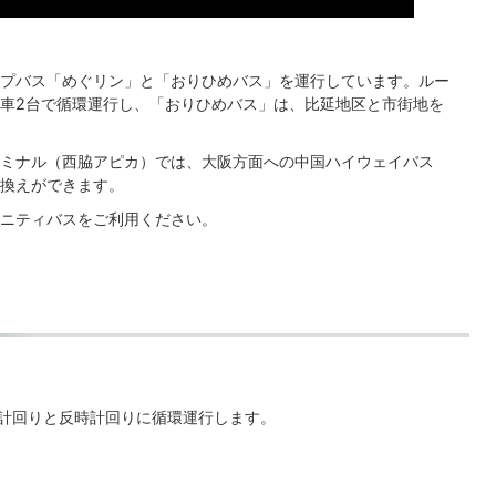
プバス「めぐリン」と「おりひめバス」を運行しています。ルー
車2台で循環運行し、「おりひめバス」は、比延地区と市街地を
ミナル（西脇アピカ）では、大阪方面への中国ハイウェイバス
換えができます。
ニティバスをご利用ください。
時計回りと反時計回りに循環運行します。