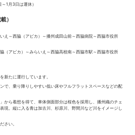
日～1月3日は運休）
記載）
いえ～西脇（アピカ）～播州成田山前～西脇病院～西脇市役所
脇（アピカ）～みらいえ～西脇高校南～西脇市駅～西脇市役所
を新たに運行しています。
ンで、乗り降りしやすい低い床やフルフラットスペースなどの配
」から着想を得て、車体側面部分は桜色を採用し、播州織のチェ
表現。縦に入る青は加古川、杉原川、野間川など川をイメージし
ださい。