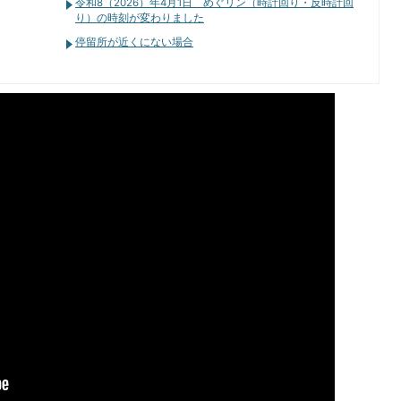
令和8（2026）年4月1日 めぐリン（時計回り・反時計回
り）の時刻が変わりました
停留所が近くにない場合