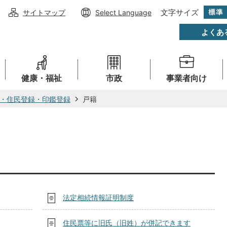
文字サイズ
サイトマップ
Select Language
よくあ
健康・福祉
市政
事業者向け
・住民登録・印鑑登録
戸籍
法定相続情報証明制度
住民票等に旧氏（旧姓）が併記できます