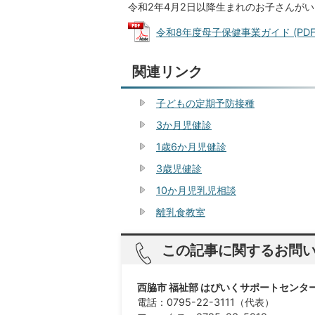
令和2年4月2日以降生まれのお子さんが
令和8年度母子保健事業ガイド (PDFフ
関連リンク
子どもの定期予防接種
3か月児健診
1歳6か月児健診
3歳児健診
10か月児乳児相談
離乳食教室
この記事に関するお問
西脇市 福祉部 はぴいくサポートセンタ
電話：0795-22-3111（代表）