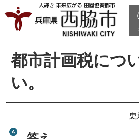
都市計画税につ
い。
更
答え