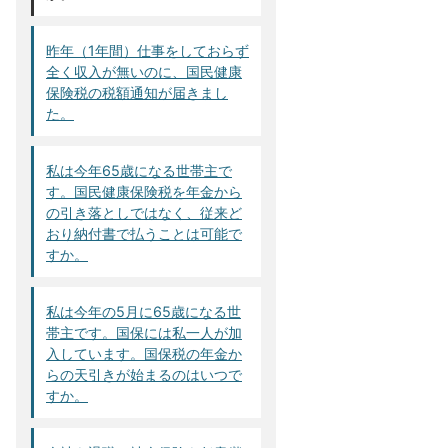
昨年（1年間）仕事をしておらず
全く収入が無いのに、国民健康
保険税の税額通知が届きまし
た。
私は今年65歳になる世帯主で
す。国民健康保険税を年金から
の引き落としではなく、従来ど
おり納付書で払うことは可能で
すか。
私は今年の5月に65歳になる世
帯主です。国保には私一人が加
入しています。国保税の年金か
らの天引きが始まるのはいつで
すか。