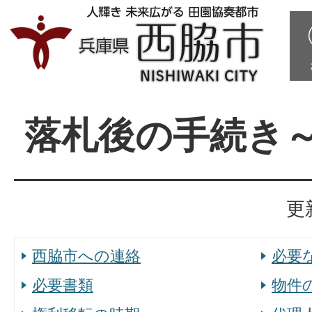
落札後の手続き
更
西脇市への連絡
必要
必要書類
物件