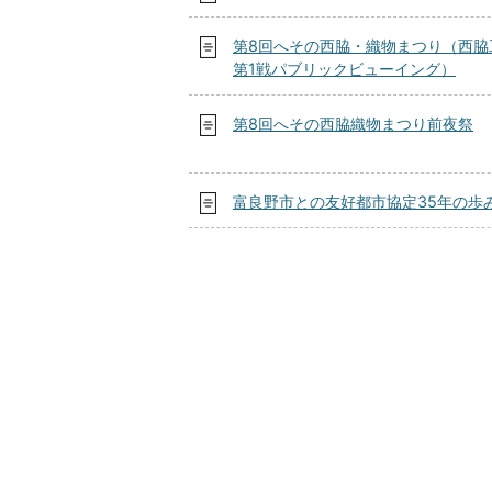
第8回へその西脇・織物まつり（西脇
第1戦パブリックビューイング）
第8回へその西脇織物まつり前夜祭
富良野市との友好都市協定35年の歩