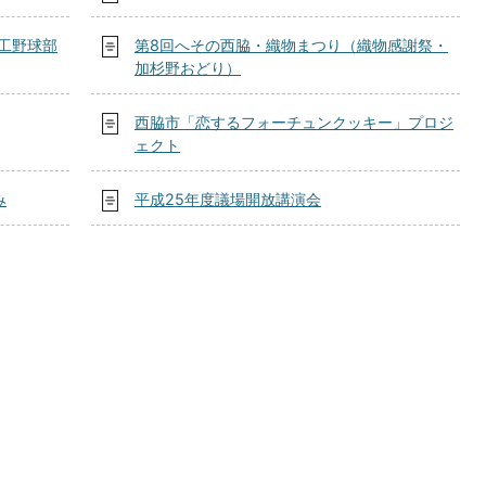
工野球部
第8回へその西脇・織物まつり（織物感謝祭・
加杉野おどり）
西脇市「恋するフォーチュンクッキー」プロジ
ェクト
み
平成25年度議場開放講演会