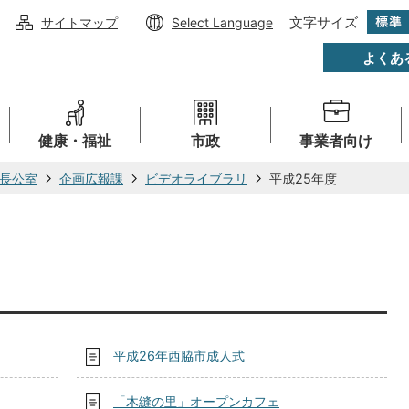
文字サイズ
サイトマップ
Select Language
よくあ
健康・福祉
市政
事業者向け
長公室
企画広報課
ビデオライブラリ
平成25年度
平成26年西脇市成人式
「木縫の里」オープンカフェ