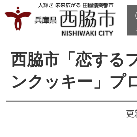
西脇市「恋する
ンクッキー」プ
更