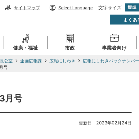
文字サイズ
サイトマップ
Select Language
よくあ
健康・福祉
市政
事業者向け
長公室
企画広報課
広報にしわき
広報にしわきバックナンバ
3月号
）3月号
更新日：2023年02月24日