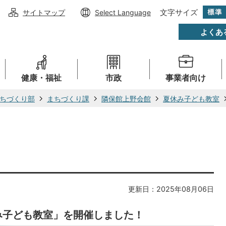
文字サイズ
サイトマップ
Select Language
よくあ
健康・福祉
市政
事業者向け
ちづくり部
まちづくり課
隣保館上野会館
夏休み子ども教室
更新日：2025年08月06日
休み子ども教室」を開催しました！