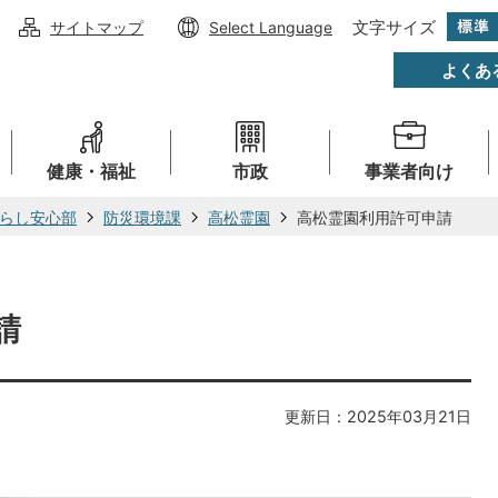
文字サイズ
サイトマップ
Select Language
よくあ
健康・福祉
市政
事業者向け
らし安心部
防災環境課
高松霊園
高松霊園利用許可申請
請
更新日：2025年03月21日