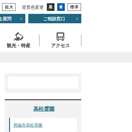
背景色変更
る質問
ご相談窓口
観光・特産
アクセス
高松霊園
西脇市高松霊園