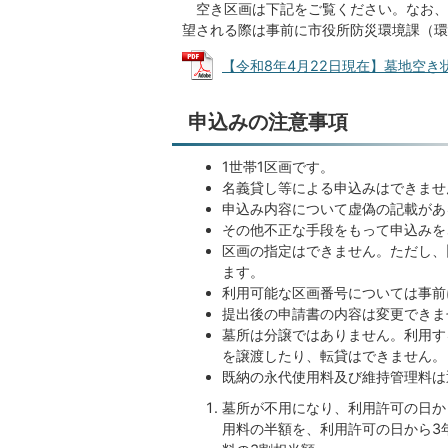
空き区画は下記をご覧ください。なお
望される際は事前に市役所防災環境課（環
【令和8年4月22日現在】墓地空き状況 (
申込みの注意事項
1世帯1区画です。
名義貸し等による申込みはできませ
申込み内容について虚偽の記載があ
その他不正な手段をもって申込みを
区画の指定はできません。ただし、
ます。
利用可能な区画番号については事前
提出後の申請書の内容は変更できま
墓所は分譲ではありません。利用す
を譲渡したり、転貸はできません。
既納の永代使用料及び維持管理料は
墓所が不用になり、利用許可の日か
用料の半額を、利用許可の日から3