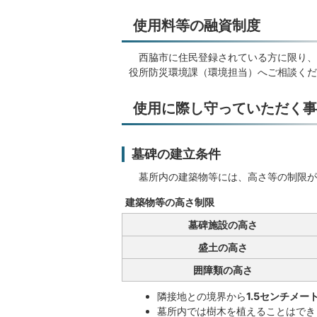
使用料等の融資制度
西脇市に住民登録されている方に限り、
役所防災環境課（環境担当）へご相談くだ
使用に際し守っていただく事
墓碑の建立条件
墓所内の建築物等には、高さ等の制限が
建築物等の高さ制限
墓碑施設の高さ
盛土の高さ
囲障類の高さ
隣接地との境界から
1.5センチメー
墓所内では樹木を植えることはでき