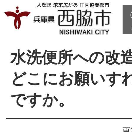
水洗便所への改
どこにお願いす
ですか。
更