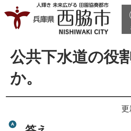
公共下水道の役
か。
更
答え