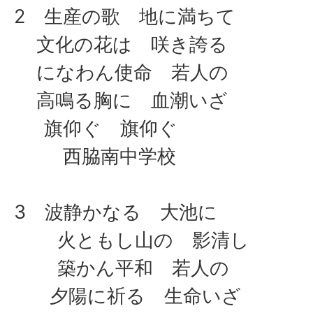
2 生産の歌 地に満ちて
文化の花は 咲き誇る
になわん使命 若人の
高鳴る胸に 血潮いざ
旗仰ぐ 旗仰ぐ
西脇南中学校
3 波静かなる 大池に
火ともし山の 影清し
築かん平和 若人の
夕陽に祈る 生命いざ