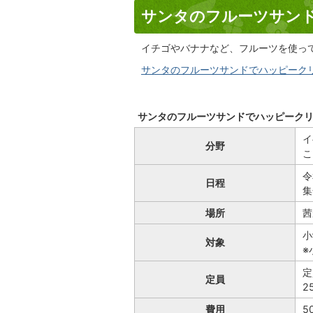
サンタのフルーツサン
イチゴやバナナなど、フルーツを使っ
サンタのフルーツサンドでハッピークリスマ
サンタのフルーツサンドでハッピーク
イ
分野
こ
令
日程
集
場所
茜
小
対象
※
定
定員
2
費用
5