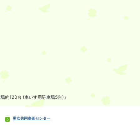
場約120台 (車いす用駐車場5台)」
男女共同参画センター