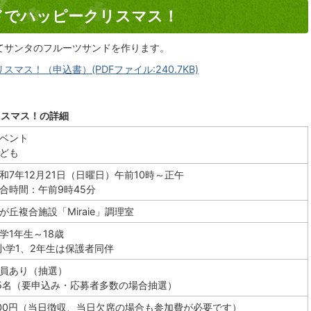
ドでハッピークリスマス！
てサンタのフルーツサンドを作ります。
ス！（申込書）(PDFファイル:240.7KB)
リスマス！の詳細
ベント
ども
和7年12月21日（日曜日）午前10時～正午
合時間：午前9時45分
が丘複合施設「Miraie」調理室
学1年生～18歳
小学1、2年生は保護者同伴
員あり（抽選）
5名（要申込み・応募者多数の場合抽選）
00円（当日徴収、当日欠席の場合も参加費が必要です）