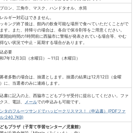
プロン、三角巾、マスク、ハンドタオル、水筒
レルギー対応はできません。
ッキング終了後は、館内の飲食可能な場所で食べていただくことがで
ます。また、持帰りの場合は、各自で保冷剤等をご用意ください。
業開始時間の1時間前に西脇市に警報が発表されている場合等、やむ
得ない状況で中止・延期する場合があります。
込必要
令和7年12月3日（水曜日）～11日（木曜日）
募者多数の場合は、抽選とします。抽選の結果は12月12日（金曜
）に、当選者のみに連絡します。
込書に記入の上、西脇市こどもプラザ受付に提出してください。ファ
クス、電話、
メール
での申込みも可能です。
ンタのフルーツサンドでハッピークリスマス！（申込書）(PDFファ
ル:240.7KB)
どもプラザ（子育て学習センター／児童館）
茜が丘複合施設「Miraie（みらいえ）」内）