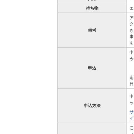
持ち物
エ
ア
ク
備考
き
事
を
申
申込
応
日
申
ッ
申込方法
サ
イ
こ
（