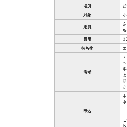
場所
茜
対象
小
定
定員
各
費用
3
持ち物
エ
ア
ち
事
備考
ま
新
あ
申
申込
ご
以