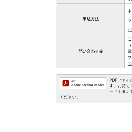
申
申込方法
フ
バ
こ
（
問い合わせ先
電
フ
問
PDFファイル
す。お持ちでな
ードボタン
ください。