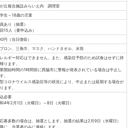
が丘複合施設みらいえ内 調理室
学生～18歳の児童
員あり（抽選）
回15人（要申込み）
00円（当日徴収）
プロン、三角巾、マスク、ハンドタオル、水筒
レルギー対応はできません。また、感染症予防のため試食はせずに持
帰ります。
業開始時間の1時間前に西脇市に警報が発表されている場合は中止し
す。
型コロナウイルス感染症等の状況により、中止または延期する場合が
ります。
込必要
令和4年2月1日（火曜日）～8日（火曜日）
応募多数の場合は、抽選とします。抽選の結果は2月9日（水曜日）
降に、当選者のみに連絡します。