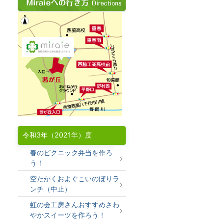
令和3年（2021年）度
春のピクニック弁当を作ろ
う！
空たかくおよぐこいのぼりラ
ンチ（中止）
虹の会工房さんおすすめさわ
やかスイーツを作ろう！