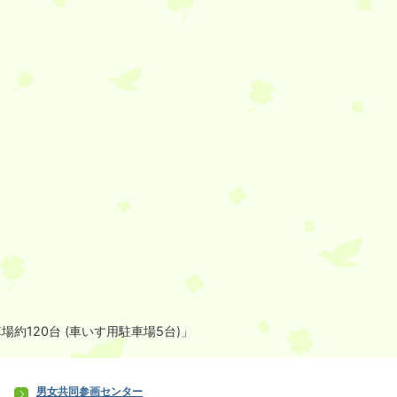
場約120台 (車いす用駐車場5台)」
男女共同参画センター