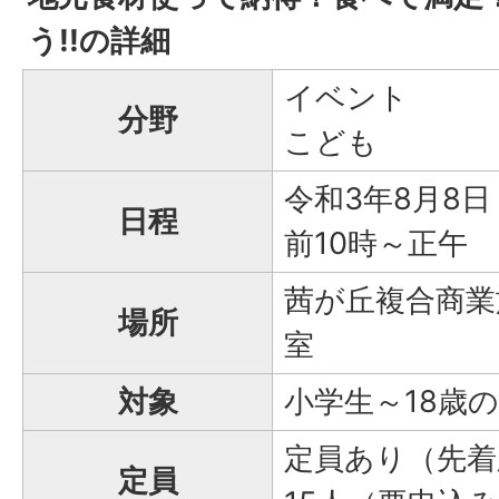
う!!の詳細
イベント
分野
こども
令和3年8月8
日程
前10時～正午
茜が丘複合商業
場所
室
対象
小学生～18歳
定員あり（先着
定員