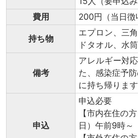
15人（要申込
費用
200円（当日徴
エプロン、三
持ち物
ドタオル、水筒
アレルギー対
備考
た、感染症予防
に持ち帰りま
申込必要
【市内在住の方
申込
日）午前9時～
【市外在住の方