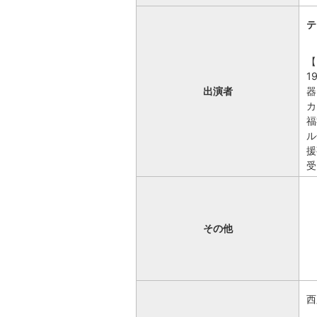
テ
【
1
出演者
器
カ
福
ル
援
受
その他
西