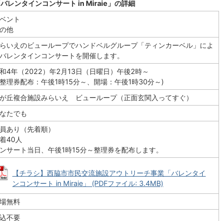
ンタインコンサート in Miraie」の詳細
ベント
の他
らいえのビューループでハンドベルグループ「ティンカーベル」によ
バレンタインコンサートを開催します。
和4年（2022）年2月13日（日曜日）午後2時～
整理券配布：午後1時15分～、開場：午後1時30分～)
が丘複合施設みらいえ ビューループ（正面玄関入ってすぐ）
なたでも
員あり（先着順）
着40人
ンサート当日、午後1時15分～整理券を配布します。
【チラシ】西脇市市民交流施設アウトリーチ事業「バレンタイ
ンコンサート in Miraie」 (PDFファイル: 3.4MB)
場無料
込不要