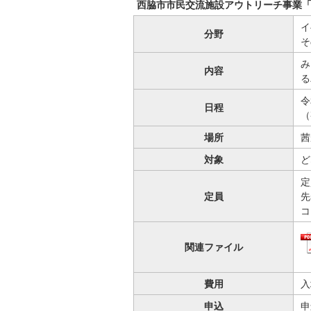
西脇市市民交流施設アウトリーチ事業「バレ
イ
分野
そ
み
内容
る
令
日程
（
場所
茜
対象
ど
定
定員
先
コ
関連ファイル
費用
入
申込
申