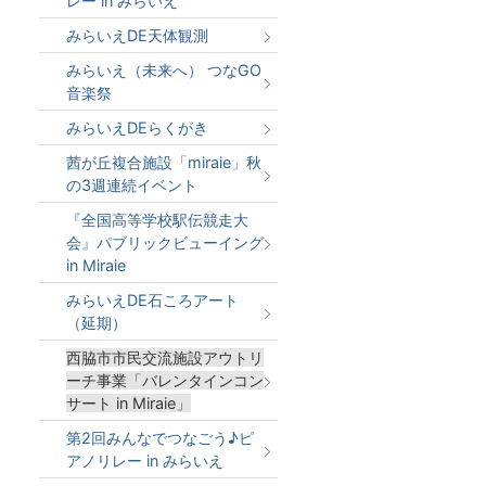
レー in みらいえ
みらいえDE天体観測
みらいえ（未来へ） つなGO
音楽祭
みらいえDEらくがき
茜が丘複合施設「miraie」秋
の3週連続イベント
『全国高等学校駅伝競走大
会』パブリックビューイング
in Miraie
みらいえDE石ころアート
（延期）
西脇市市民交流施設アウトリ
ーチ事業「バレンタインコン
サート in Miraie」
第2回みんなでつなごう♪ピ
アノリレー in みらいえ