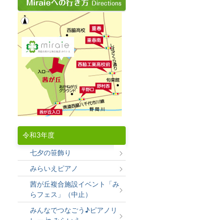
令和3年度
七夕の笹飾り
みらいえピアノ
茜が丘複合施設イベント「み
らフェス」（中止）
みんなでつなごう♪ピアノリ