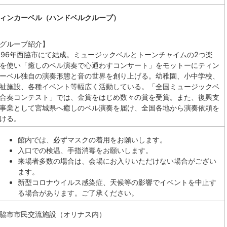
ィンカーベル（ハンドベルクループ）
グループ紹介】
996年西脇市にて結成。ミュージックベルとトーンチャイムの2つ楽
を使い「癒しのベル演奏で心通わすコンサート」をモットーにティン
ーベル独自の演奏形態と音の世界を創り上げる。幼稚園、小中学校、
祉施設、各種イベント等幅広く活動している。「全国ミュージックベ
合奏コンテスト」では、金賞をはじめ数々の賞を受賞。また、復興支
事業として宮城県へ癒しのベル演奏を届け、全国各地から演奏依頼を
ける。
館内では、必ずマスクの着用をお願いします。
入口での検温、手指消毒をお願いします。
来場者多数の場合は、会場にお入りいただけない場合がござい
ます。
新型コロナウイルス感染症、天候等の影響でイベントを中止す
る場合があります。ご了承ください。
脇市市民交流施設（オリナス内）