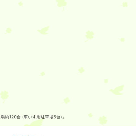
場約120台 (車いす用駐車場5台)」