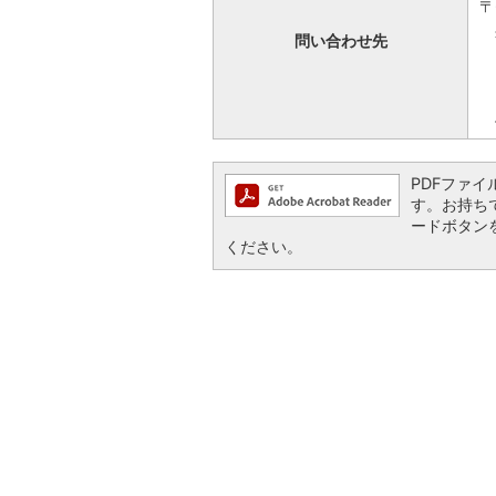
〒
兵
問い合わせ先
電
フ
休
PDFファイル
す。お持ちでな
ードボタン
ください。